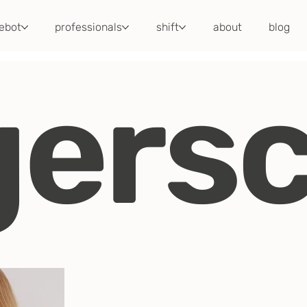
ebot
professionals
shift
about
blog
ersc