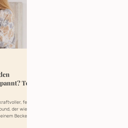
oden
spannt? Teil
raftvoller, fein
und, der wie
 deinem Becken