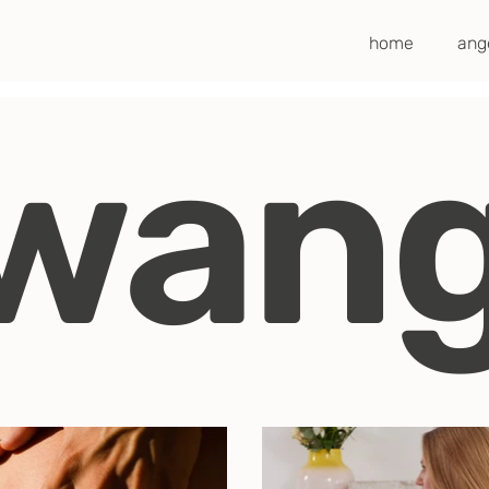
home
ang
wang