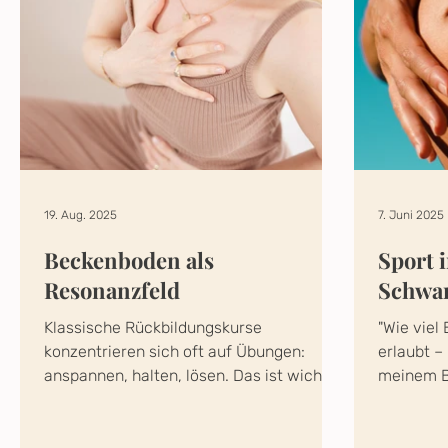
19. Aug. 2025
7. Juni 2025
Beckenboden als
Sport 
Resonanzfeld
Schwan
Klassische Rückbildungskurse
"Wie viel
konzentrieren sich oft auf Übungen:
erlaubt –
anspannen, halten, lösen. Das ist wichtig
meinem B
– aber nicht immer genug....
es mit...