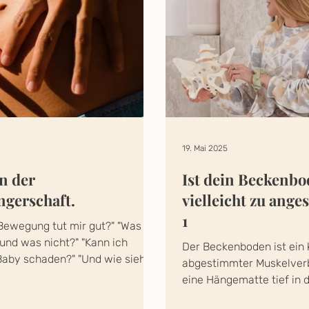
19. Mai 2025
in der
Ist dein Beckenb
gerschaft.
vielleicht zu ange
1
 Bewegung tut mir gut?" "Was ist
 und was nicht?" "Kann ich
Der Beckenboden ist ein k
aby schaden?" "Und wie sieht
abgestimmter Muskelverb
eine Hängematte tief in
liegt. Er trägt deine...