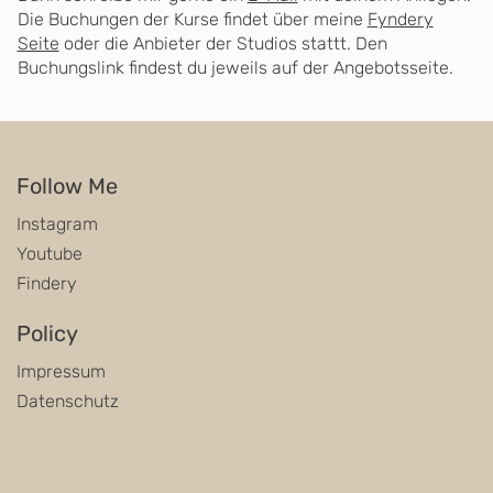
Die Buchungen der Kurse findet über meine
Fyndery
Seite
oder die Anbieter der Studios stattt. Den
Buchungslink findest du jeweils auf der Angebotsseite.
Follow Me
Instagram
Youtube
Findery
Policy
Impressum
Datenschutz