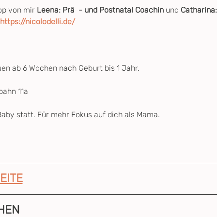
p von mir 
Leena: Prä  - und Postnatal Coachin 
und 
Catharina
https://nicolodelli.de/
uen ab 6 Wochen nach Geburt bis 1 Jahr.
ahn 11a
aby statt. Für mehr Fokus auf dich als Mama.
EITE
HEN