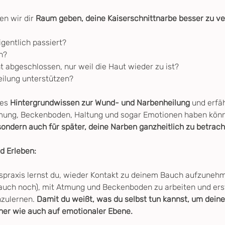
n wir dir 
Raum geben, deine Kaiserschnittnarbe besser zu v
igentlich passiert? 
h? 
t abgeschlossen, nur weil die Haut wieder zu ist? 
ilung unterstützen?
es 
Hintergrundwissen zur Wund- und Narbenheilung 
und erfä
mung, Beckenboden, Haltung und sogar Emotionen haben kön
t, sondern auch für später, deine Narben ganzheitlich zu betrach
d Erleben:
praxis lernst du, wieder Kontakt zu deinem Bauch aufzunehmen 
 auch noch), mit Atmung und Beckenboden zu arbeiten und erst
zulernen. 
Damit du weißt, was du selbst tun kannst, um deine 
cher wie auch auf emotionaler Ebene.