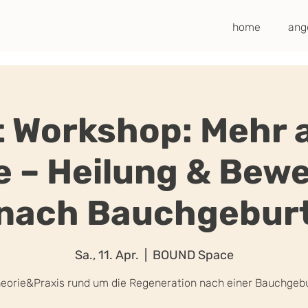
home
ang
t Workshop: Mehr a
e – Heilung & Bew
nach Bauchgebur
Sa., 11. Apr.
  |  
BOUND Space
eorie&Praxis rund um die Regeneration nach einer Bauchgeb