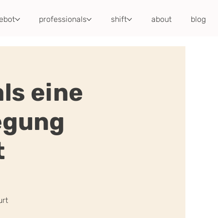
ebot
professionals
shift
about
blog
ls eine
egung
t
urt