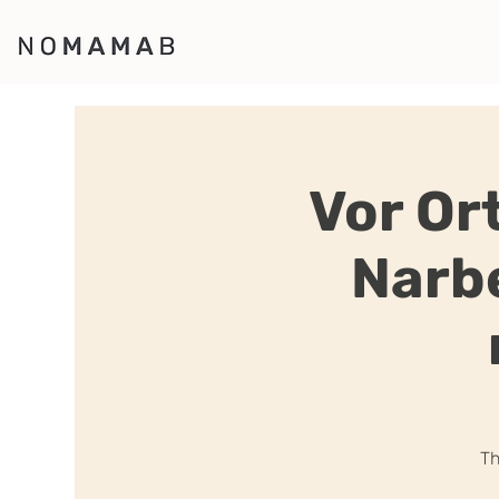
Vor Or
Narb
Th