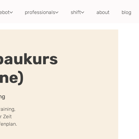
ebot
professionals
shift
about
blog
baukurs
ne)
ng
aining,
r Zeit
fenplan.