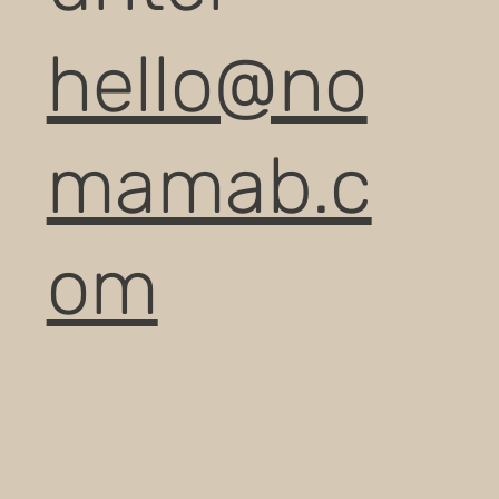
hello@no
mamab.c
om