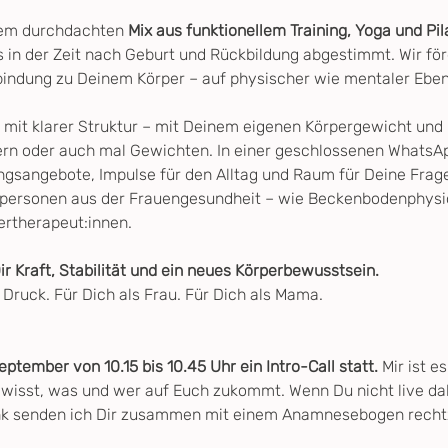
nem durchdachten 
Mix aus funktionellem Training, Yoga und Pil
 in der Zeit nach Geburt und Rückbildung abgestimmt. Wir förd
bindung zu Deinem Körper – auf physischer wie mentaler Eben
 mit klarer Struktur – mit Deinem eigenen Körpergewicht und
ern oder auch mal Gewichten. In einer geschlossenen WhatsA
ingsangebote, Impulse für den Alltag und Raum für Deine Frage
hpersonen aus der Frauengesundheit – wie Beckenbodenphysio
ertherapeut:innen.
r Kraft, Stabilität und ein neues Körperbewusstsein.
ruck. Für Dich als Frau. Für Dich als Mama.
eptember von 10.15 bis 10.45 Uhr ein Intro-Call statt.
 Mir ist e
wisst, was und wer auf Euch zukommt. Wenn Du nicht live dabe
nk senden ich Dir zusammen mit einem Anamnesebogen rechtz