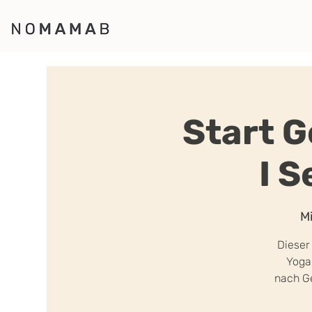
Start 
I 
Mi
Dieser
Yoga 
nach Ge