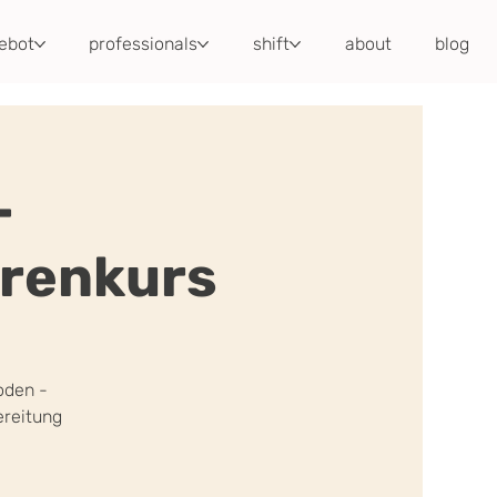
ebot
professionals
shift
about
blog
-
renkurs
oden -
ereitung