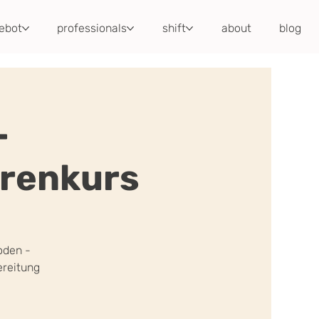
ebot
professionals
shift
about
blog
-
renkurs
oden -
ereitung