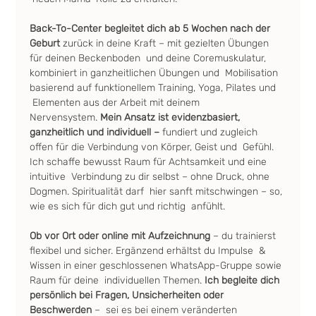
Back-To-Center begleitet dich ab 5 Wochen nach der 
Geburt
 zurück in deine Kraft – mit gezielten Übungen 
für deinen Beckenboden  und deine Coremuskulatur, 
kombiniert in ganzheitlichen Übungen und  Mobilisation 
basierend auf funktionellem Training, Yoga, Pilates und 
 Elementen aus der Arbeit mit deinem 
Nervensystem.
 Mein Ansatz ist evidenzbasiert, 
ganzheitlich und individuell –
 fundiert und zugleich 
offen für die Verbindung von Körper, Geist und  Gefühl. 
Ich schaffe bewusst Raum für Achtsamkeit und eine 
intuitive  Verbindung zu dir selbst – ohne Druck, ohne 
Dogmen. Spiritualität darf  hier sanft mitschwingen – so, 
wie es sich für dich gut und richtig  anfühlt.
Ob vor Ort oder online mit Aufzeichnung
 – du trainierst 
flexibel und sicher. Ergänzend erhältst du Impulse  & 
Wissen in einer geschlossenen WhatsApp-Gruppe sowie 
Raum für deine  individuellen Themen. 
Ich begleite dich 
persönlich bei Fragen, Unsicherheiten oder 
Beschwerden 
–  sei es bei einem veränderten 