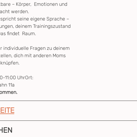
tbare – Körper,  Emotionen und 
dacht werden.
 spricht seine eigene Sprache – 
ungen, deinem Trainingszustand 
as findet  Raum.
r individuelle Fragen zu deinem 
tellen, dich mit anderen Moms  
 knüpfen.
0-11:00 UhrOrt: 
hn 11a
lkommen.
EITE
HEN