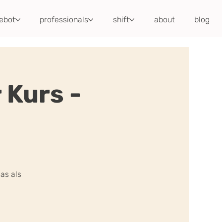
ebot
professionals
shift
about
blog
 Kurs -
as als