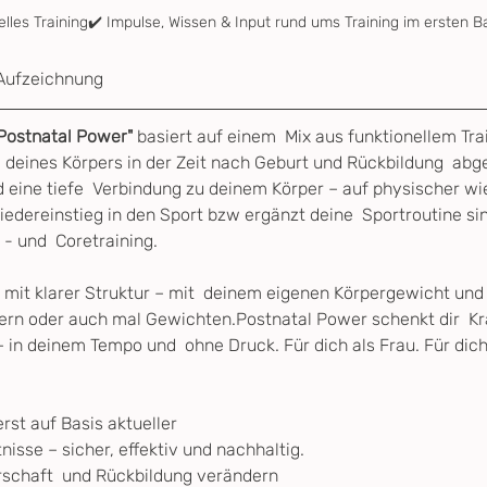
elles Training✔️ Impulse, Wissen & Input rund ums Training im ersten B
Aufzeichnung
"Postnatal Power"
 basiert auf einem  Mix aus funktionellem Tra
e deines Körpers in der Zeit nach Geburt und Rückbildung  abge
 eine tiefe  Verbindung zu deinem Körper – auf physischer wi
iedereinstieg in den Sport bzw ergänzt deine  Sportroutine si
- und  Coretraining.
 mit klarer Struktur – mit  deinem eigenen Körpergewicht un
ern oder auch mal Gewichten.Postnatal Power schenkt dir  Kraf
in deinem Tempo und  ohne Druck. Für dich als Frau. Für dic
erst auf Basis aktueller 
isse – sicher, effektiv und nachhaltig.
chaft  und Rückbildung verändern 