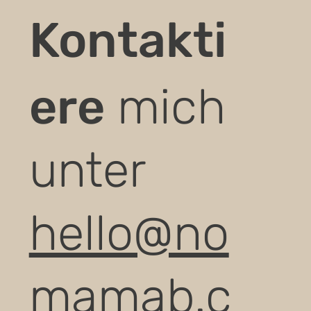
Kontakti
ere
mich
unter
hello@no
mamab.c