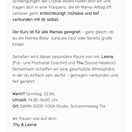
Schwingungen der Crystal Bowls hüllen dich ein und 
tragen dich in eine Frequenz, die im Mama-Alltag oft 
verloren geht: 
entschleunigt, mühelos und tief 
verbunden mit dir selbst.
Der Kurs ist für alle Mamas geeignet
 – ganz gleich, ob 
du ein kleines Baby  zuhause hast oder bereits große 
Kinder.
Gehalten wird dieser besondere Raum von mir, 
Leena
, 
(Prä- und Postnatal Coachin) und 
Thu
 (Sound Healerin). 
Gemeinsam schaffen wir eine geschützte Atmosphäre, 
in der du einfach sein darfst – getragen, verbunden und 
tief genährt.
Wann? 
Sonntag, 22.06.
Uhrzeit: 
14:30-16:00 Uhr
Ort: 
DAMN GOOD YOGA Studio, Schrammsweg 11a
Wir freuen uns auf dich,
Thu & Leena