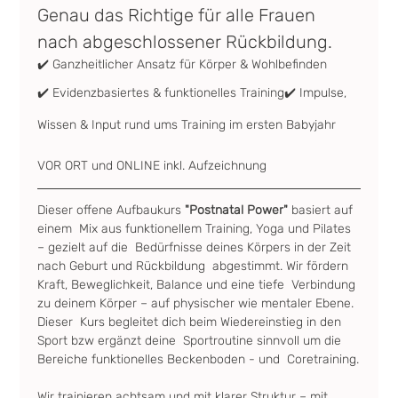
Genau das Richtige für alle Frauen 
nach abgeschlossener Rückbildung.
✔️ Ganzheitlicher Ansatz für Körper & Wohlbefinden
✔️ Evidenzbasiertes & funktionelles Training✔️ Impulse, 
Wissen & Input rund ums Training im ersten Babyjahr
VOR ORT und ONLINE inkl. Aufzeichnung
Dieser offene Aufbaukurs
 "Postnatal Power"
 basiert auf 
einem  Mix aus funktionellem Training, Yoga und Pilates 
– gezielt auf die  Bedürfnisse deines Körpers in der Zeit 
nach Geburt und Rückbildung  abgestimmt. Wir fördern 
Kraft, Beweglichkeit, Balance und eine tiefe  Verbindung 
zu deinem Körper – auf physischer wie mentaler Ebene. 
Dieser  Kurs begleitet dich beim Wiedereinstieg in den 
Sport bzw ergänzt deine  Sportroutine sinnvoll um die 
Bereiche funktionelles Beckenboden - und  Coretraining.
Wir trainieren achtsam und mit klarer Struktur – mit 