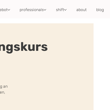
ebot
professionals
shift
about
blog
ngskurs
ng an
en,