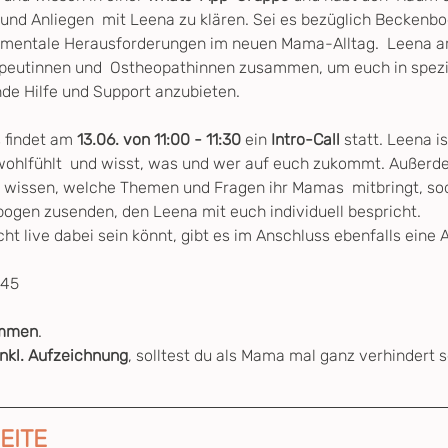
 und Anliegen  mit Leena zu klären. Sei es bezüglich Beckenb
 mentale Herausforderungen im neuen Mama-Alltag.  Leena ar
eutinnen und  Ostheopathinnen zusammen, um euch in spezif
e Hilfe und Support anzubieten.
 findet am 
13.06. von 11:00 - 11:30
 ein 
Intro-Call
 statt. Leena is
ohlfühlt  und wisst, was und wer auf euch zukommt. Außerd
ll wissen, welche Themen und Fragen ihr Mamas  mitbringt, so
ogen zusenden, den Leena mit euch individuell bespricht.
cht live dabei sein könnt, gibt es im Anschluss ebenfalls eine
:45
ommen
.
inkl. Aufzeichnung
, solltest du als Mama mal ganz verhindert s
EITE