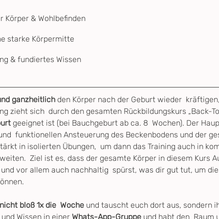
ür Körper & Wohlbefinden
ine starke Körpermitte
ng & fundiertes Wissen
und ganzheitlich
 den Körper nach der Geburt wieder  kräftigen,
ng zieht sich  durch den gesamten Rückbildungskurs „Back-To
urt 
geeignet ist (bei Bauchgeburt ab ca. 8  Wochen). Der Haupt
d  funktionellen Ansteuerung des Beckenbodens und der ge
tärkt in isolierten Übungen,  um dann das Training auch in ko
ten.  Ziel ist es, dass der gesamte Körper in diesem Kurs A
nd vor allem auch nachhaltig  spürst, was dir gut tut, um die
können.
nicht bloß 1x die  Woche 
und tauscht euch dort aus, sondern 
 und Wissen in einer 
Whats-App-Gruppe
 und habt den  Raum u