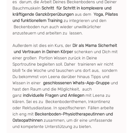
es  darum, die Arbeit Deines Beckenbodens und Deiner 
Bauchmuskeln 
Schritt  für Schritt in komplexere und 
kräftigende Ganzkörperübungen
 aus dem  
Yoga, Pilates 
und funktionellem Training
 zu integrieren und den 
 Beckenboden nun auch wieder unwillkürlicher 
anzusteuern und arbeiten zu  lassen.
Außerdem ist dies ein Kurs, der 
Dir als Mama Sicherheit 
 und Vertrauen in Deinen Körper 
schenken und Dich mit 
einer großen  Portion Wissen zurück in Deine 
Sportroutine begleiten soll. Daher  trainieren wir nicht 
bloß 1x die Woche und tauschen uns dort aus,  sondern 
Du bekommst von Leena darüber hinaus Tipps und 
Wissen in einer 
 geschlossenen Whats-App-Gruppe
 und 
hast den Raum und die Möglichkeit,  auch 
ganz
 individuelle Fragen und Anliegen
 mit Leena zu 
klären. Sei es zu  Beckenbodenthemen, Inkontinenz 
oder Rektusdiastase. In spezifischeren  Fällen arbeite 
ich eng mit 
Beckenboden-Physiotherapeutinnen und 
Osteopathinnen
 zusammen, um dir eine umfassende 
und kompetente Unterstützung zu bieten.