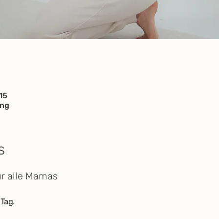
15
ung
s
ür alle Mamas 
 Tag.