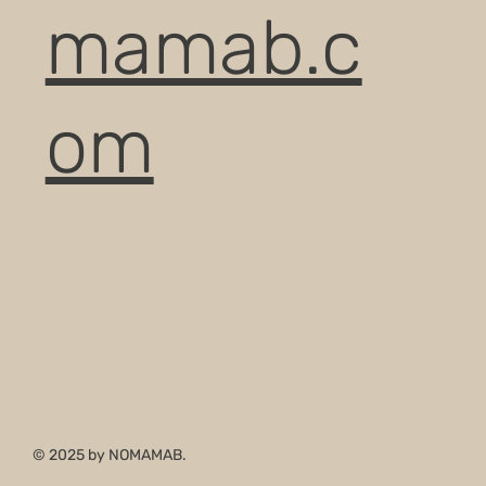
mamab.c
om
© 2025 by NOMAMAB.