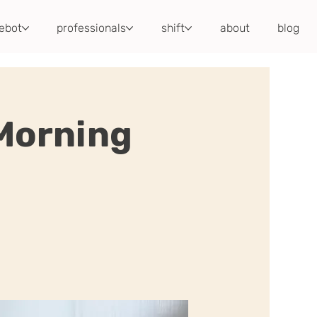
ebot
professionals
shift
about
blog
 Morning