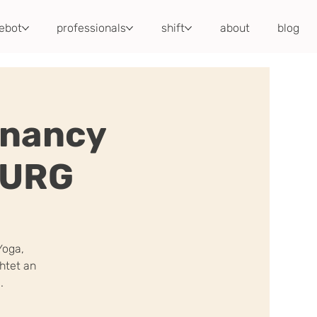
ebot
professionals
shift
about
blog
gnancy
BURG
Yoga,
htet an
.