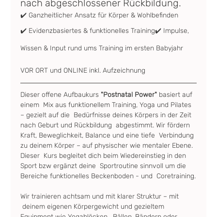
nach abgeschlossener Rückbildung.
✔️ Ganzheitlicher Ansatz für Körper & Wohlbefinden
✔️ Evidenzbasiertes & funktionelles Training✔️ Impulse, 
Wissen & Input rund ums Training im ersten Babyjahr
VOR ORT und ONLINE inkl. Aufzeichnung
Dieser offene Aufbaukurs
 "Postnatal Power"
 basiert auf 
einem  Mix aus funktionellem Training, Yoga und Pilates 
– gezielt auf die  Bedürfnisse deines Körpers in der Zeit 
nach Geburt und Rückbildung  abgestimmt. Wir fördern 
Kraft, Beweglichkeit, Balance und eine tiefe  Verbindung 
zu deinem Körper – auf physischer wie mentaler Ebene. 
Dieser  Kurs begleitet dich beim Wiedereinstieg in den 
Sport bzw ergänzt deine  Sportroutine sinnvoll um die 
Bereiche funktionelles Beckenboden - und  Coretraining.
Wir trainieren achtsam und mit klarer Struktur – mit 
 deinem eigenen Körpergewicht und gezieltem 
Equipment wie Yogablöcken,  Bällen, Bändern oder 