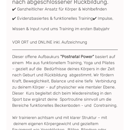
nach abgeschlossener Rückbildung.
✔️ Ganzheitlicher Ansatz für Körper & Wohlbefinden
✔️ Evidenzbasiertes & funktionelles Training✔️ Impulse, 
Wissen & Input rund ums Training im ersten Babyjahr
VOR ORT und ONLINE inkl. Aufzeichnung
Dieser offene Aufbaukurs
 "Postnatal Power"
 basiert auf 
einem  Mix aus funktionellem Training, Yoga und Pilates 
– gezielt auf die  Bedürfnisse deines Körpers in der Zeit 
nach Geburt und Rückbildung  abgestimmt. Wir fördern 
Kraft, Beweglichkeit, Balance und eine tiefe  Verbindung 
zu deinem Körper – auf physischer wie mentaler Ebene. 
Dieser  Kurs begleitet dich beim Wiedereinstieg in den 
Sport bzw ergänzt deine  Sportroutine sinnvoll um die 
Bereiche funktionelles Beckenboden - und  Coretraining.
Wir trainieren achtsam und mit klarer Struktur – mit 
 deinem eigenen Körpergewicht und gezieltem 
Equipment wie Yogablöcken,  Bällen, Bändern oder 