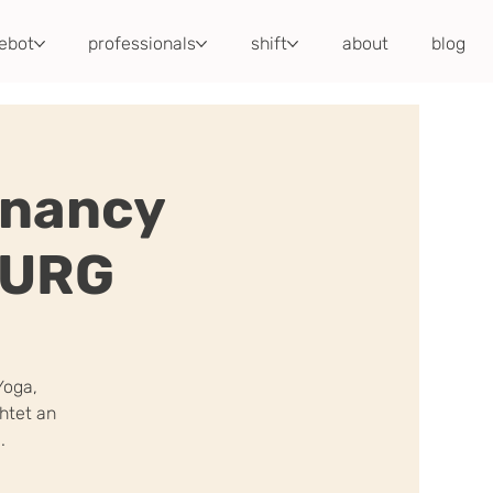
ebot
professionals
shift
about
blog
gnancy
BURG
Yoga,
htet an
.