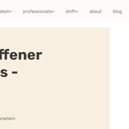
ebot
professionals
shift
about
blog
fener
s -
onellem