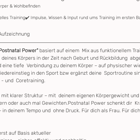
örper & Wohlbefinden
elles Training✔️ Impulse, Wissen & Input rund ums Training im ersten B
Aufzeichnung
"Postnatal Power"
 basiert auf einem  Mix aus funktionellem Tra
e deines Körpers in der Zeit nach Geburt und Rückbildung  abge
 eine tiefe  Verbindung zu deinem Körper – auf physischer wi
iedereinstieg in den Sport bzw ergänzt deine  Sportroutine si
- und  Coretraining.
 mit klarer Struktur – mit  deinem eigenen Körpergewicht un
ern oder auch mal Gewichten.Postnatal Power schenkt dir  Kraf
in deinem Tempo und  ohne Druck. Für dich als Frau. Für dic
erst auf Basis aktueller 