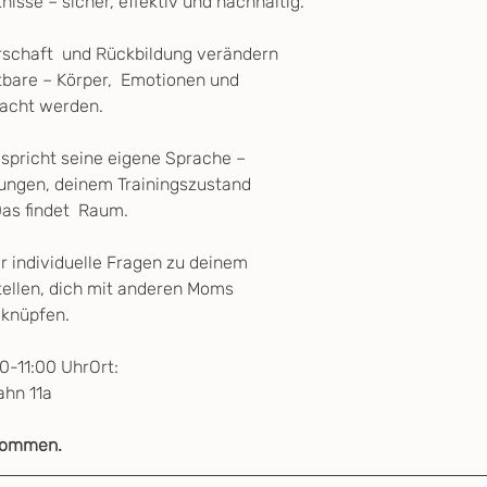
isse – sicher, effektiv und nachhaltig.
chaft  und Rückbildung verändern 
tbare – Körper,  Emotionen und 
dacht werden.
 spricht seine eigene Sprache – 
ungen, deinem Trainingszustand 
as findet  Raum.
r individuelle Fragen zu deinem 
tellen, dich mit anderen Moms  
 knüpfen.
0-11:00 UhrOrt: 
hn 11a
lkommen.