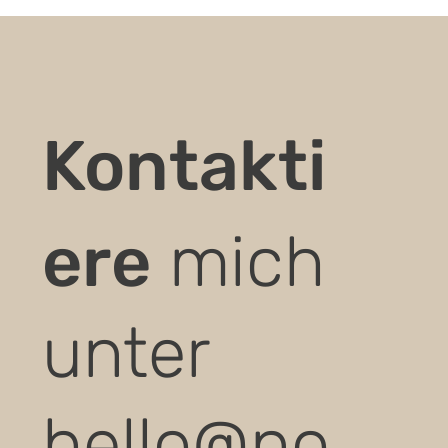
Kontakti
ere
mich
unter
hello@no