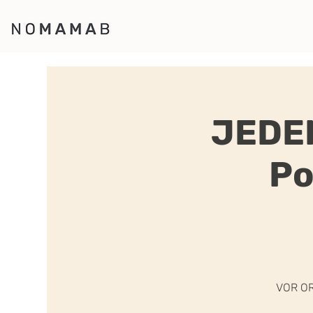
JEDE
Po
VOR OR