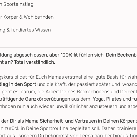
en Sporteinstieg
ür Körper & Wohlbefinden
ng & fundiertes Wissen
ldung abgeschlossen, aber 100% fit fühlen sich  Dein Becken
 an? Total verständlich.
skurs bildet für Euch Mamas erstmal eine  gute Basis für Wa
ieg in den Sport 
und die Kraft, der passiert später und  woan
rs geht es  darum, die Arbeit Deines Beckenbodens und Deine
 kräftigende Ganzkörperübungen
 aus dem  
Yoga, Pilates und fu
nboden nun auch wieder unwillkürlicher anzusteuern und arbei
 der 
Dir als Mama Sicherheit  und Vertrauen in Deinen Körper 
 zurück in Deine Sportroutine begleiten soll. Daher  trainieren
rt aus,  sondern Du bekommst von Leena darüber hinaus Tipps