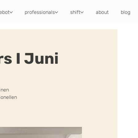
ebot
professionals
shift
about
blog
s I Juni
inen
onellen