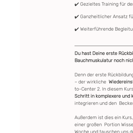
✔️ Gezieltes Training für d
✔️ Ganzheitlicher Ansatz f
✔️ Weiterführende Begleitu
Du hast Deine erste Rückbi
Bauchmuskulatur noch nicht
Denn der erste Rückbildung
– der wirkliche  
Wiedereinst
to-Center 2. In diesem Ku
Schritt in komplexere und
integrieren und den  Becke
Außerdem ist dies ein Kurs,
einer großen  Portion Wissen
Woche und tauschen uns do