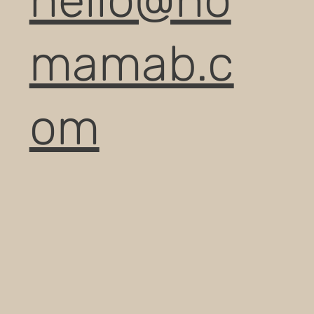
hello@no
mamab.c
om