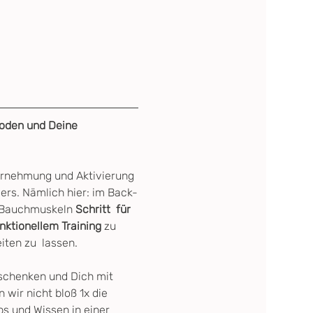
boden und Deine 
hrnehmung und Aktivierung 
ders. Nämlich hier: im Back-
r Bauchmuskeln 
Schritt  für 
nktionellem Training
 zu 
ten zu  lassen.
schenken und Dich mit 
 wir nicht bloß 1x die 
 und Wissen in einer 