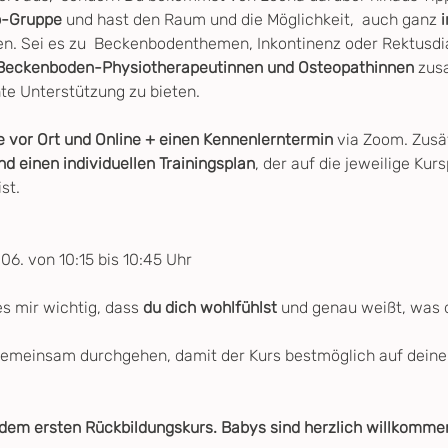
p-Gruppe
 und hast den Raum und die Möglichkeit,  auch ganz
 
en. Sei es zu  Beckenbodenthemen, Inkontinenz oder Rektusdia
Beckenboden-Physiotherapeutinnen und Osteopathinnen
 zus
e Unterstützung zu bieten.
e vor Ort und Online + einen Kennenlerntermin
 via Zoom. Zusät
 einen individuellen Trainingsplan
, der auf die jeweilige Kur
st.
06. von 10:15 bis 10:45 Uhr
es mir wichtig, dass 
du dich wohlfühlst
 und genau weißt, was d
 gemeinsam durchgehen, damit der Kurs bestmöglich auf dein
dem ersten Rückbildungskurs. Babys sind herzlich willkomme