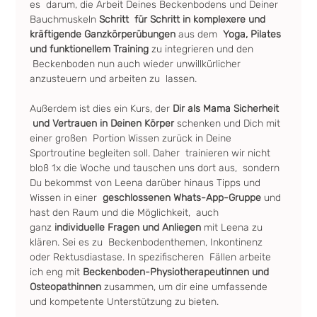
es  darum, die Arbeit Deines Beckenbodens und Deiner 
Bauchmuskeln 
Schritt  für Schritt in komplexere und 
kräftigende Ganzkörperübungen
 aus dem  
Yoga, Pilates 
und funktionellem Training
 zu integrieren und den 
 Beckenboden nun auch wieder unwillkürlicher 
anzusteuern und arbeiten zu  lassen.
Außerdem ist dies ein Kurs, der 
Dir als Mama Sicherheit 
 und Vertrauen in Deinen Körper 
schenken und Dich mit 
einer großen  Portion Wissen zurück in Deine 
Sportroutine begleiten soll. Daher  trainieren wir nicht 
bloß 1x die Woche und tauschen uns dort aus,  sondern 
Du bekommst von Leena darüber hinaus Tipps und 
Wissen in einer 
 geschlossenen Whats-App-Gruppe
 und 
hast den Raum und die Möglichkeit,  auch 
ganz
 individuelle Fragen und Anliegen
 mit Leena zu 
klären. Sei es zu  Beckenbodenthemen, Inkontinenz 
oder Rektusdiastase. In spezifischeren  Fällen arbeite 
ich eng mit 
Beckenboden-Physiotherapeutinnen und 
Osteopathinnen
 zusammen, um dir eine umfassende 
und kompetente Unterstützung zu bieten.